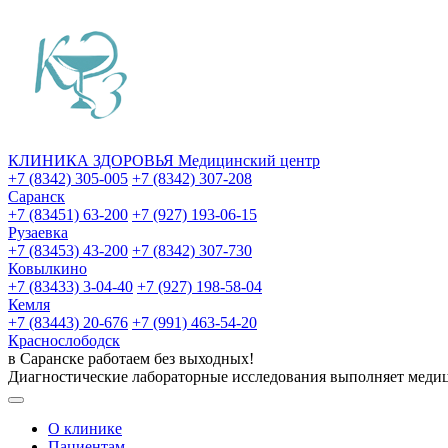
КЛИНИКА ЗДОРОВЬЯ
Медицинский центр
+7 (8342) 305-005
+7 (8342) 307-208
Саранск
+7 (83451) 63-200
+7 (927) 193-06-15
Рузаевка
+7 (83453) 43-200
+7 (8342) 307-730
Ковылкино
+7 (83433) 3-04-40
+7 (927) 198-58-04
Кемля
+7 (83443) 20-676
+7 (991) 463-54-20
Краснослободск
в Саранске работаем без выходных!
Диагностические лабораторные исследования выполняет меди
О клинике
Пациентам