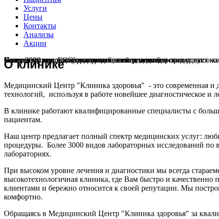
Услуги
Цены
Контакты
Анализы
Акции
Cовременная и доступная медицинская помощь
Наш центр предлагает широкий спектр медицинских услуг
Кольпоскопию, ГСС, радио волновое лечение проводят высок
Ультразвуковое и диагностическое обследования проводится на
Более 3000 видов лабораторных исследований
О клинике
Медицинский Центр "Клиника здоровья" - это современная и
технологий, используя в работе новейшее диагностическое и л
В клинике работают квалифицированные специалисты с больш
пациентам.
Наш центр предлагает полный спектр медицинских услуг: любы
процедуры. Более 3000 видов лабораторных исследований по 
лабораториях.
При высоком уровне лечения и диагностики мы всегда стараем
высокотехнологичная клиника, где Вам быстро и качественно
клиентами и бережно относится к своей репутации. Мы постро
комфортно.
Обращаясь в Медицинский Центр "Клиника здоровья" за квалиф